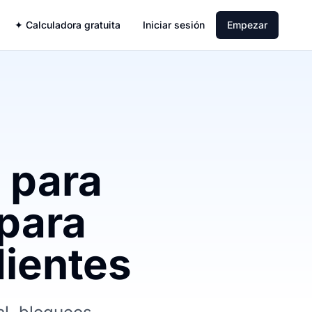
✦ Calculadora gratuita
Iniciar sesión
Empezar
 para
 para
dientes