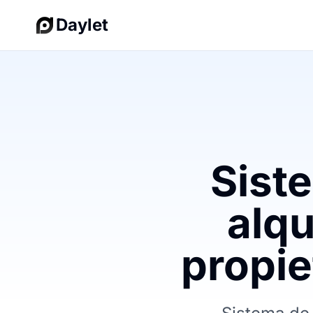
Daylet
Sist
alqu
propie