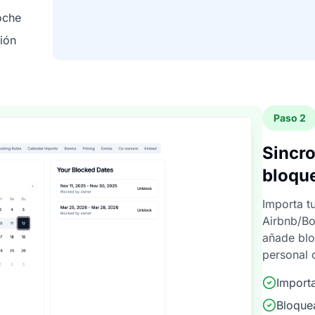
oche
ión
Paso 2
Sincro
bloqu
Importa t
Airbnb/Bo
añade bl
personal 
Import
Bloque