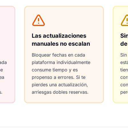
Las actualizaciones
Si
manuales no escalan
de
Bloquear fechas en cada
Sin
ada
plataforma individualmente
est
ne
consume tiempo y es
tie
rea
propenso a errores. Si te
cor
pierdes una actualización,
con
s.
arriesgas dobles reservas.
per