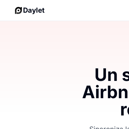
Daylet
Un s
Airbn
r