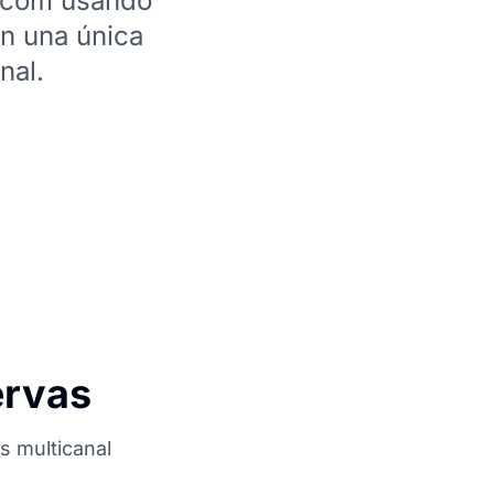
g.com usando
n una única
nal.
ervas
es multicanal