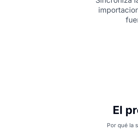
Sincroniza 
importacio
fue
El p
Por qué la s