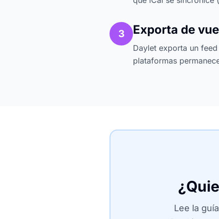
que iCal se sincronice 
Exporta de vue
3
Daylet exporta un feed
plataformas permanece
¿Quie
Lee la guí