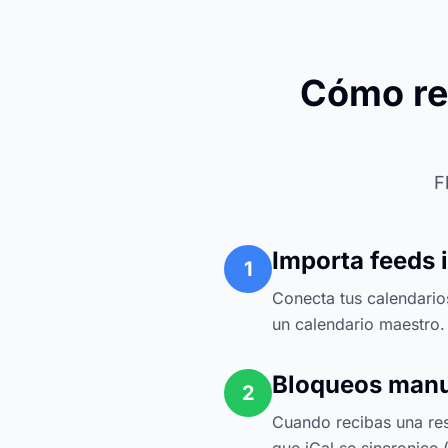
Cómo res
F
Importa feeds 
1
Conecta tus calendario
un calendario maestro.
Bloqueos manua
2
Cuando recibas una res