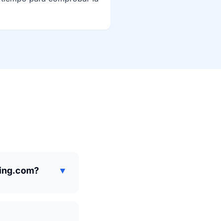
king.com?
▼